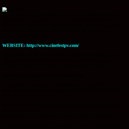
The University of Guadalajara, the Centre Universitaire de la Costa
(CUCOSTA) has organized the 12th Annual Puerto Vallarta
International Film Festival dates of March 10 to March 13, 2008.
This event is being run in conjunction with the Guadalajara
Interntational Film Festival.
WEBSITE: http://www.cinefestpv.com/
This festival will be a tribute to the comic Germán Valdés, Tin-Tan.
Other invitees will be Ximena Sariñana, Roberto Sosa, Ana
Serradilla, Plutarch Haza, Marco Trevino and Cesar Bono.
This event will include three competitions:
All students in the Centro Universitario de la Costa (CUC) may
participate in the short film category with an award of $ 10000.00
pesos in cash. Not bad for art.
A “Spot” video, which takes a maximum 20 seconds, to be used to
promote the festival
Photography in the categories of comedy, tragedy and fiction.
The films will be presented at Cinema CUCOSTA, on the Malecon