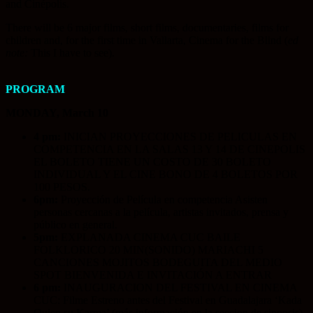
and Cinépolis.
There will be 6 major films, short films, documentaries, films for
children and, for the first time in Vallarta, Cinema for the Blind (
ed
note:
This I have to see).
PROGRAM
MONDAY, March 10
4 pm:
INICIAN PROYECCIONES DE PELICULAS EN
COMPETENCIA EN LA SALAS 13 Y 14 DE CINEPOLIS
EL BOLETO TIENE UN COSTO DE 30 BOLETO
INDIVIDUAL Y EL CINE BONO DE 4 BOLETOS POR
100 PESOS.
6pm:
Proyección de Película en competencia Asisten
personas cercanas a la película, artistas invitados, prensa y
público en general.
5pm:
EXPLANADA CINEMA CUC BAILE
FOLKLORICO 20 MIN(SONIDO) MARIACHI 5
CANCIONES MOJITOS BODEGUITA DEL MEDIO
SPOT BIENVENIDA E INVITACIÓN A ENTRAR
6 pm:
INAUGURACION DEL FESTIVAL EN CINEMA
CUC: Filme Estreno antes del Festival en Guadalajara ‘Kada
Quien su Karma’ (más información en la seccion de sinopsis)