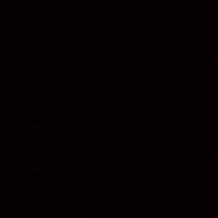
CAIMAN”.
2-3 pm:
ESCENA 104.3 con toda la información, detalles y
Entrevistas en torno al XII FICPV 2088
4 pm:
Cinema CUC Proyección de “Cine para Ciegos”,
Cortometrajes ciclo del festival de GDL.
4 pm:
INICIAN PROYECCIONES DE PELICULAS EN
COMPETENCIA EN LA SALAS 13 Y 14 DE CINEPOLIS
EL BOLETO TIENE UN COSTO DE 30 BOLETO
INDIVIDUAL Y EL CINE BONO DE 4 BOLETOS POR
100 PESOS.
6pm:
Proyección de Película en competencia Asisten
personas cercanas a la película, artistas invitados, prensa y
público en general.
8 pm:
Inauguración Arcos del Malecón: Danza Azteca
Alejandro Tzinakan.
8:30pm:
Proyección Película Inauguración en los Arcos del
Malecón “El Rey del Barrio”
9 pm:
Cena la Querencia tema “Los Tres García” las mujeres
llevar moño los hombres paliacate.
9 pm:
CORTOMETRAJES EN COMPETENCIA DEL
CUC PROYECCIÓN EN DESANTOS EN EL AREA DE
LA TERRAZA, AL TERMINAR LA PROYECCIÓN SE
CONTINUA CON LA FIESTA.
WEDNESDAY, March 12