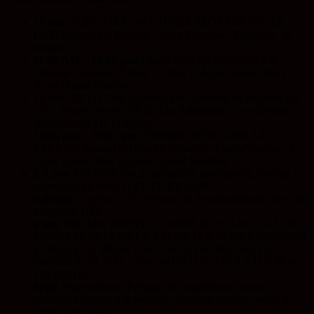
10 am:
AUDITORIO RECTORIA PROYECCION EN
DVD Proyección Película “Amor Extremo”. Duración. 90
minutos.
11:30 AM – 12:05 pm:
Charla entre los Asistentes y el
Director Salvador “Chava” Cartas, el Actor Aarón Díaz y el
Actor Daniel Martínez.
11 am:
CICLO Cine Infantil en el Auditorio de Rectoría del
CUC Proyección en DVD “Los Aristogatos” con Germán
Valdés como Mr. O’Malley.
12:05 pm: – 12:25 pm:
TIEMPO DEDICADO A LA
PRENSA: Asisten el Director Salvador “Chava” Cartas, el
Actor Aarón Díaz, el Actor Daniel Martínez.
2-3 pm:
ESCENA 104.3 con toda la información, detalles y
entrevistas en torno al XII FICPV 2088
4:00 pm:
Cinema CUC Proyección de cortometrajes ciclo del
festival de GDL
4 pm:
INICIAN PROYECCIONES DE PELICULAS EN
COMPETENCIA EN LA SALAS 13 Y 14 DE CINEPOLIS
EL BOLETO TIENE UN COSTO DE 30 BOLETO
INDIVIDUAL Y EL CINE BONO DE 4 BOLETOS POR
100 PESOS.
6pm:
Proyección de Película en competencia Asisten
personas cercanas a la película, artistas invitados, prensa y
público en general.