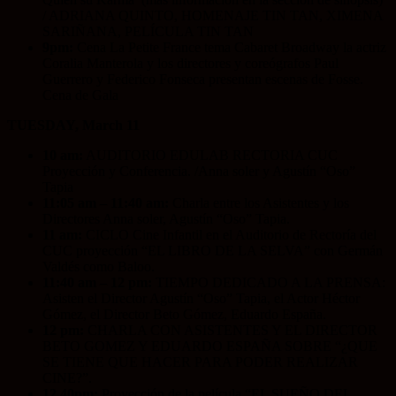
/ ADRIANA QUINTO, HOMENAJE TIN TAN, XIMENA
SARIÑANA, PELÍCULA TIN TAN
9pm:
Cena La Petite France tema Cabaret Broadway la actriz
Coralia Manterola y los directores y coreógrafos Paul
Guerrero y Federico Fonseca presentan escenas de Fosse.
Cena de Gala
TUESDAY, March 11
10 am:
AUDITORIO EDULAB RECTORIA CUC
Proyección y Conferencia. /Anna soler y Agustín “Oso”
Tapia
11:05 am – 11:40 am:
Charla entre los Asistentes y los
Directores Anna soler, Agustín “Oso” Tapia.
11 am:
CICLO Cine Infantil en el Auditorio de Rectoría del
CUC proyección “EL LIBRO DE LA SELVA” con Germán
Valdés como Baloo.
11:40 am – 12 pm:
TIEMPO DEDICADO A LA PRENSA:
Asisten el Director Agustín “Oso” Tapia, el Actor Héctor
Gómez, el Director Beto Gómez, Eduardo España.
12 pm:
CHARLA CON ASISTENTES Y EL DIRECTOR
BETO GOMEZ Y EDUARDO ESPAÑA SOBRE “¿QUE
SE TIENE QUE HACER PARA PODER REALIZAR
CINE?”.
12.40pm:
Proyección de la película “EL SUEÑO DEL