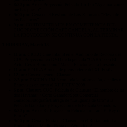
8:30 pm:
Arcos Proyección Película Tin Tan “Ay amor como
me has puesto”
9:00 pm:
Cena en el Restaurante Los Xitomates “Fiesta de
los Pachucos”
9 pm:
CORTOMETRAJES EN COMPETENCIA DEL
CUC PROYECCIÓN CAFÉ CANDELA, AL TERMINAR
LA PROYECCION SE CONTINUA CON LA FIESTA.
THURSDAY, March 13
11 am:
CICLO Cine Infantil en el Auditorio de Rectoría del
CUC Proyección en DVD de la película “CARS” con El
Actor Cesar Bono como “Mate”. El actor estará Presente.
11 am:
EDULAB rueda de prensa cierre del XII Festival
12 pm:
Ensayo general Clausura.
2-3 pm:
ESCENA 104.3 con toda la información, detalles y
Entrevistas en torno al XII FICPV 2008
6 pm:
Clausura CUC: Película de Clausura “El hombre de las
dos Havanas” / Corto Ganador/Spot Comercial
Ganador/Fotografía/Entrega de “La Iguana de Oro” a la
Película Ganadora y Proyección de la Película Ganadora.
8:30 pm:
Arcos Re-Proyección Película Tin Tan “El Rey del
Barrio”
9:00 pm:
Cena y Fiesta de Clausura en el Restaurante La
Bodeguita del Medio. Fiesta de ¡Wrap it up!